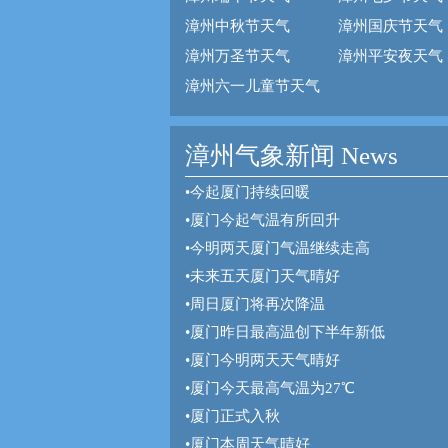
漳州中秋节天气
漳州国庆节天气
漳州万圣节天气
漳州平安夜天气
漳州六一儿童节天气
漳州气象新闻 News
•
今起厦门持续回暖
•
厦门今起气温有所回升
•
今明两天厦门气温继续走高
•
未来五天厦门天气晴好
•
周日厦门将再次降温
•
厦门昨日最高温创下半年新低
•
厦门今明两天天气晴好
•
厦门今天最高气温为27℃
•
厦门正式入秋
•
厦门本周天气晴好