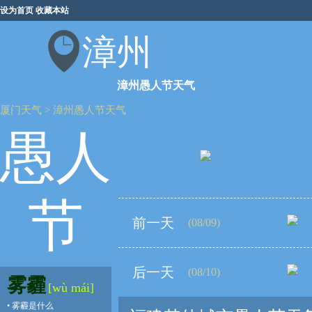
设为首页
收藏本站
漳州
漳州愚人节天气
厦门天气
>
漳州愚人节天气
愚人
节
前一天
(08/09)
后一天
(08/10)
雾霾
[wù mái]
•
雾霾是什么