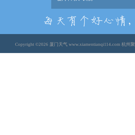
Copyright ©2026
厦门天气
www.xiamentianqi114.co