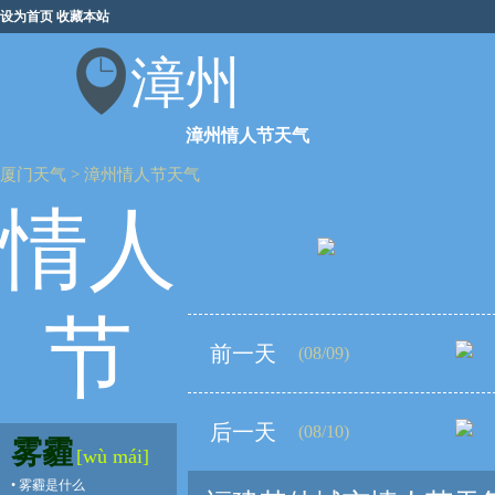
设为首页
收藏本站
漳州
漳州情人节天气
厦门天气
>
漳州情人节天气
情人
节
前一天
(08/09)
后一天
(08/10)
雾霾
[wù mái]
•
雾霾是什么