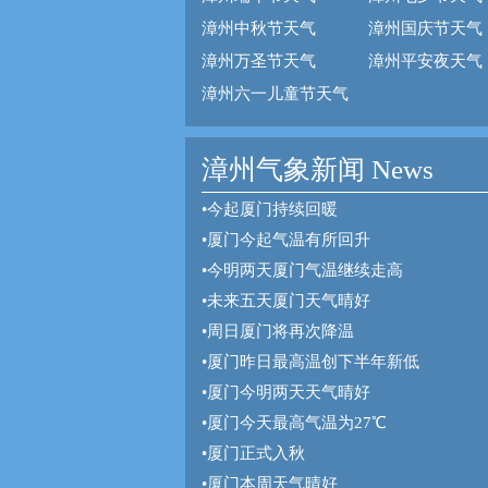
漳州中秋节天气
漳州国庆节天气
漳州万圣节天气
漳州平安夜天气
漳州六一儿童节天气
漳州气象新闻 News
•
今起厦门持续回暖
•
厦门今起气温有所回升
•
今明两天厦门气温继续走高
•
未来五天厦门天气晴好
•
周日厦门将再次降温
•
厦门昨日最高温创下半年新低
•
厦门今明两天天气晴好
•
厦门今天最高气温为27℃
•
厦门正式入秋
•
厦门本周天气晴好