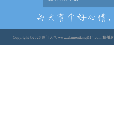
Copyright ©2026
厦门天气
www.xiamentianqi114.co