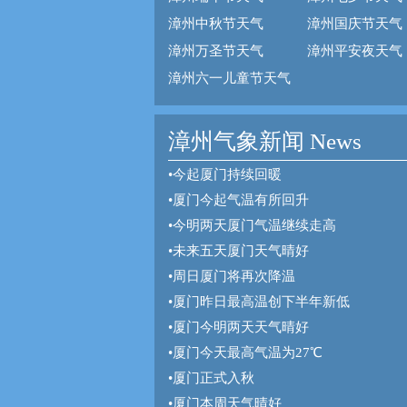
漳州中秋节天气
漳州国庆节天气
漳州万圣节天气
漳州平安夜天气
漳州六一儿童节天气
漳州气象新闻 News
•
今起厦门持续回暖
•
厦门今起气温有所回升
•
今明两天厦门气温继续走高
•
未来五天厦门天气晴好
•
周日厦门将再次降温
•
厦门昨日最高温创下半年新低
•
厦门今明两天天气晴好
•
厦门今天最高气温为27℃
•
厦门正式入秋
•
厦门本周天气晴好