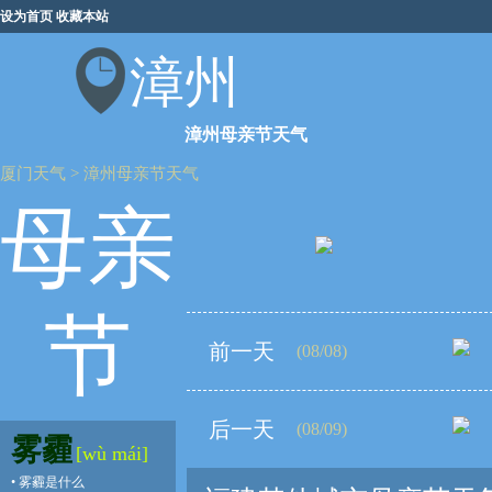
设为首页
收藏本站
漳州
漳州母亲节天气
厦门天气
>
漳州母亲节天气
母亲
节
前一天
(08/08)
后一天
(08/09)
雾霾
[wù mái]
•
雾霾是什么