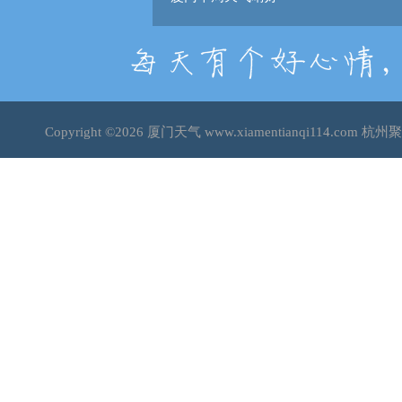
Copyright ©2026
厦门天气
www.xiamentianqi114.co