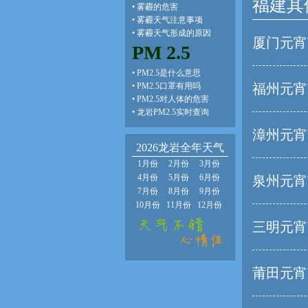
福建其
•
雾霾的危害
•
雾霾天气注意事项
•
雾霾天气形成的原因
厦门元宵
PM 2.5
•
PM2.5是什么意思
•
PM2.5口罩有用吗
福州元宵
•
PM2.5对人体的危害
•
龙岩PM2.5实时查询
漳州元宵
2026龙岩全年天气
1月份
2月份
3月份
4月份
5月份
6月份
泉州元宵
7月份
8月份
9月份
10月份
11月份
12月份
三明元宵
莆田元宵