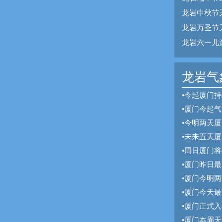
龙岩中秋节
龙岩万圣节
龙岩六一儿
龙岩气象
•
今起厦门持
•
厦门今起气
•
今明两天厦
•
未来五天厦
•
周日厦门将
•
厦门昨日最
•
厦门今明两
•
厦门今天最
•
厦门正式入
•
厦门本周天