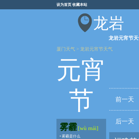
设为首页
收藏本站
龙岩
龙岩元宵节天
厦门天气
>
龙岩元宵节天气
元宵
节
前一天
后一天
雾霾
[wù mái]
•
雾霾是什么