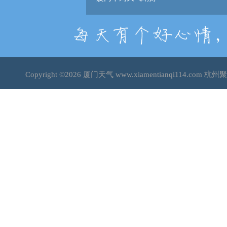
Copyright ©2026
厦门天气
www.xiamentianqi114.co