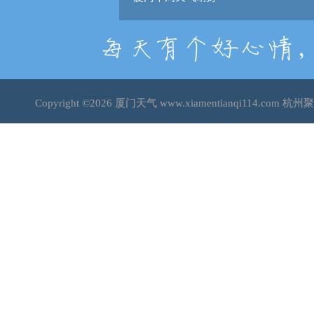
Copyright ©2026
厦门天气
www.xiamentianqi114.co