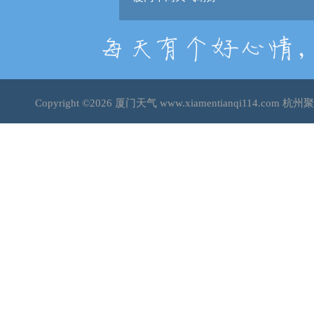
Copyright ©2026
厦门天气
www.xiamentianqi114.co