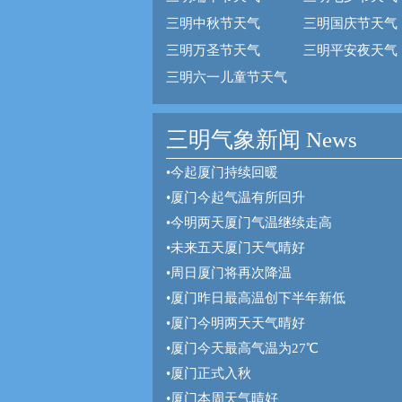
三明中秋节天气
三明国庆节天气
三明万圣节天气
三明平安夜天气
三明六一儿童节天气
三明气象新闻 News
•
今起厦门持续回暖
•
厦门今起气温有所回升
•
今明两天厦门气温继续走高
•
未来五天厦门天气晴好
•
周日厦门将再次降温
•
厦门昨日最高温创下半年新低
•
厦门今明两天天气晴好
•
厦门今天最高气温为27℃
•
厦门正式入秋
•
厦门本周天气晴好