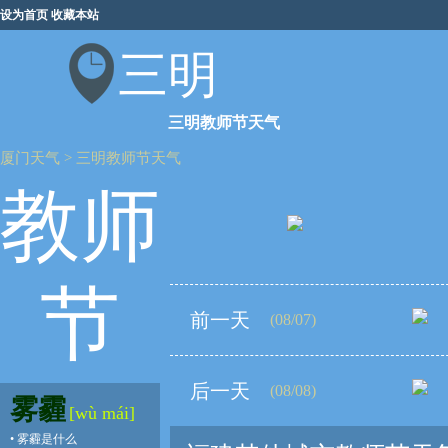
设为首页
收藏本站
三明
三明教师节天气
厦门天气
>
三明教师节天气
教师
节
前一天
(08/07)
后一天
(08/08)
雾霾
[wù mái]
•
雾霾是什么