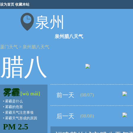
设为首页
收藏本站
泉州
泉州腊八天气
厦门天气
>
泉州腊八天气
腊八
雾霾
[wù mái]
前一天
(08/07)
•
雾霾是什么
•
雾霾的危害
•
雾霾天气注意事项
后一天
(08/08)
•
雾霾天气形成的原因
PM 2.5