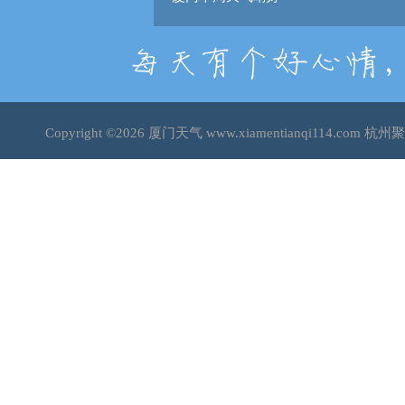
Copyright ©2026
厦门天气
www.xiamentianqi114.co